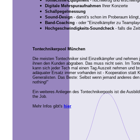
Tontechnik-Equipment
- hochwertig und erschwingl
Digitale Mehrspuraufnahmen
Ihrer Konzerte
Schallpegelmessung
Sound-Design
- damit's schon im Proberaum klingt, 
Band-Coaching
- oder "Einzelkämpfer zu Teamplay
Hochgeschwindigkeits-Soundcheck
- falls die Zei
Tontechnikerpool München
Die meisten Tontechniker sind Einzelkämpfer und nehmen j
ihnen den Kunden abgraben. Das muss nicht sein. Im Ton
kann sich jeder Tech mal einen Tag Auszeit nehmen und b
adäquater Ersatz immer vorhanden ist - Kooperation statt K
Generalisten. Das Beste: Selbst wenn jemand anderes den K
nothing!"
Ein weiteres Anliegen des Tontechnikerpools ist die Ausb
the Job.
Mehr Infos gibt's
hier